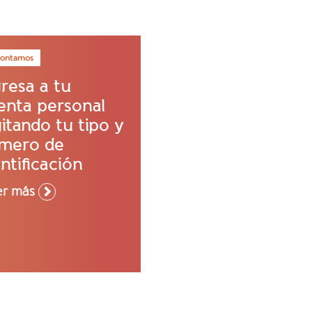
contamos
gresa a tu
enta personal
itando tu tipo y
mero de
ntificación
er más