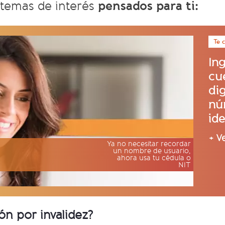
pensados para ti:
temas de interés
Te 
In
cu
dig
nú
ide
+ V
Ya no necesitar recordar
un nombre de usuario,
ahora usa tu cédula o
NIT
ón por invalidez?