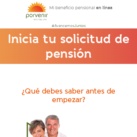
en línea
Mi beneficio pensional
#
Avancemos
Juntos
Inicia tu solicitud de
pensión
¿Qué debes saber antes de
empezar?