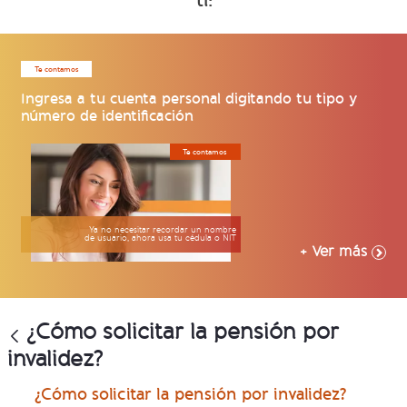
ti:
Te contamos
Ingresa a tu cuenta personal digitando tu tipo y
número de identificación
Te contamos
Ya no necesitar recordar un nombre
de usuario, ahora usa tu cédula o NIT
+ Ver más
¿Cómo solicitar la pensión por
invalidez?
¿Cómo solicitar la pensión por invalidez?