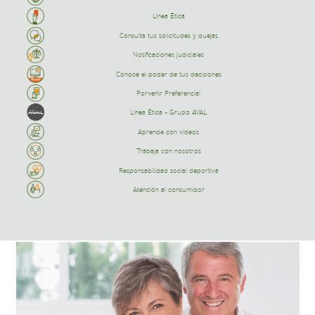
Línea Ética
Consulta tus solicitudes y quejas
Notificaciones judiciales
Conoce el poder de tus decisiones
Porvenir Preferencial
Línea Ética - Grupo AVAL
Aprende con videos
Trabaja con nosotros
Responsabilidad social deportiva
Atención al consumidor