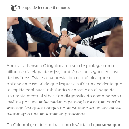
Tiempo de lectura: 5 minutos
Ahorrar a Pensión Obligatoria no solo te protege como
afiliado en la etapa de vejez, también es un seguro en caso
de invalidez. Esta es una prestación económica que se
obtiene en caso tal de que llegues a sufrir un accidente que
te impida continuar trabajando y consiste en el pago de
una renta mensual si has sido diagnosticado como persona
inválida por una enfermedad o patología de origen común,
esto significa que su origen no es causado en un accidente
de trabajo o una enfermedad profesional.
persona que
En Colombia, se determina como inválida a la