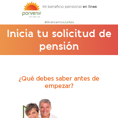
en línea
Mi beneficio pensional
#
Avancemos
Juntos
Inicia tu solicitud de
pensión
¿Qué debes saber antes de
empezar?