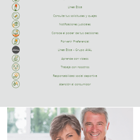
Línea Ética
Consulta tus solicitudes y quejas
Notificaciones judiciales
Conoce el poder de tus decisiones
Porvenir Preferencial
Línea Ética - Grupo AVAL
Aprende con videos
Trabaja con nosotros
Responsabilidad social deportiva
Atención al consumidor