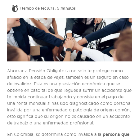
Tiempo de lectura: 5 minutos
Ahorrar a Pensión Obligatoria no solo te protege como
afiliado en la etapa de vejez, también es un seguro en caso
de invalidez. Esta es una prestación económica que se
obtiene en caso tal de que llegues a sufrir un accidente que
te impida continuar trabajando y consiste en el pago de
una renta mensual si has sido diagnosticado como persona
inválida por una enfermedad o patología de origen común,
esto significa que su origen no es causado en un accidente
de trabajo o una enfermedad profesional.
persona que
En Colombia, se determina como inválida a la