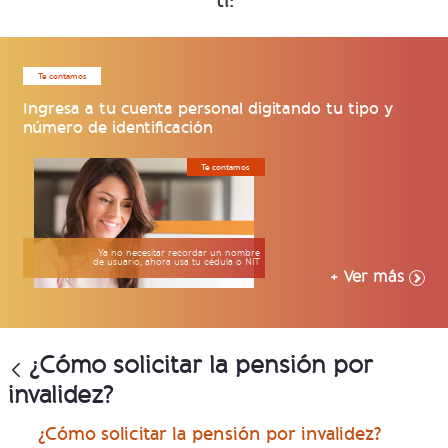
ti:
Te contamos
Ingresa a tu cuenta personal digitando tu tipo y
número de identificación
Te contamos
Ya no necesitar recordar un nombre
de usuario, ahora usa tu cédula o NIT
+ Ver más
¿Cómo solicitar la pensión por
invalidez?
¿Cómo solicitar la pensión por invalidez?