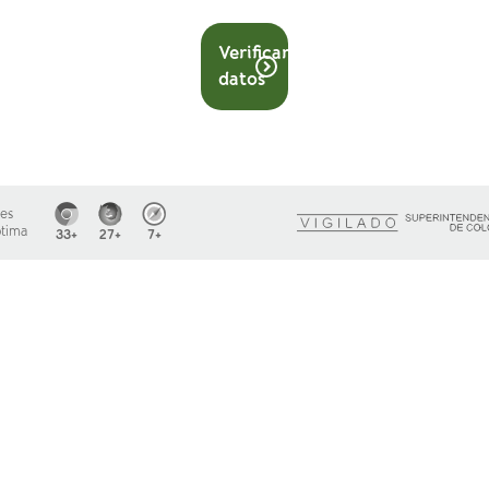
Verificar
datos
es
ptima
33+
27+
7+