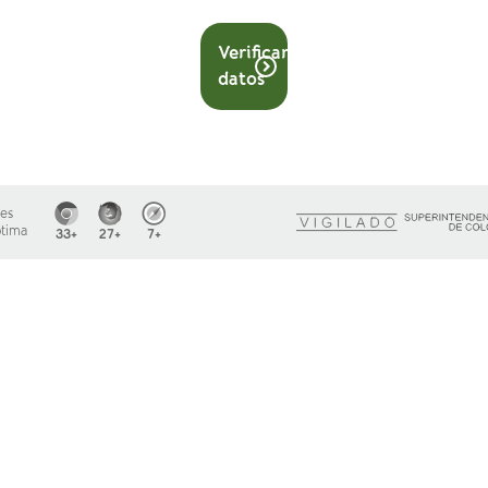
Verificar
datos
es
ptima
33+
27+
7+