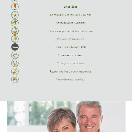
Línea Ética
Consulta tus solicitudes y quejas
Notificaciones judiciales
Conoce el poder de tus decisiones
Porvenir Preferencial
Línea Ética - Grupo AVAL
Aprende con videos
Trabaja con nosotros
Responsabilidad social deportiva
Atención al consumidor