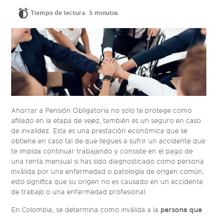
Tiempo de lectura: 5 minutos
Ahorrar a Pensión Obligatoria no solo te protege como
afiliado en la etapa de vejez, también es un seguro en caso
de invalidez. Esta es una prestación económica que se
obtiene en caso tal de que llegues a sufrir un accidente que
te impida continuar trabajando y consiste en el pago de
una renta mensual si has sido diagnosticado como persona
inválida por una enfermedad o patología de origen común,
esto significa que su origen no es causado en un accidente
de trabajo o una enfermedad profesional.
persona que
En Colombia, se determina como inválida a la