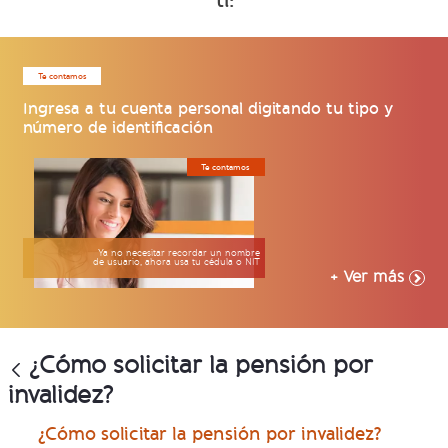
ti:
Te contamos
Ingresa a tu cuenta personal digitando tu tipo y
número de identificación
Te contamos
Ya no necesitar recordar un nombre
de usuario, ahora usa tu cédula o NIT
+ Ver más
¿Cómo solicitar la pensión por
invalidez?
¿Cómo solicitar la pensión por invalidez?