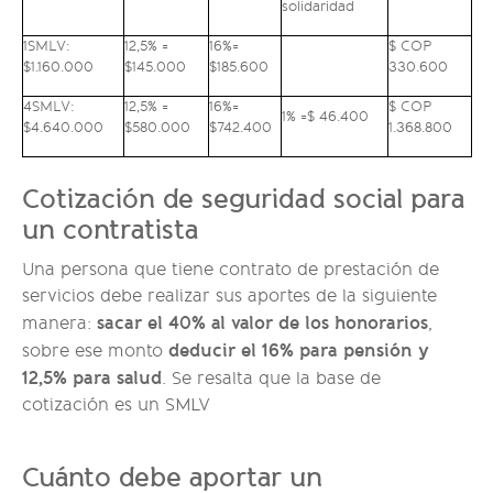
solidaridad
1SMLV:
12,5% =
16%=
$ COP
$1.160.000
$145.000
$185.600
330.600
4SMLV:
12,5% =
16%=
$ COP
1% =$ 46.400
$4.640.000
$580.000
$742.400
1.368.800
Cotización de seguridad social para
un contratista
Una persona que tiene contrato de prestación de
servicios debe realizar sus aportes de la siguiente
sacar el 40% al valor de los honorarios
manera:
,
deducir el 16% para pensión y
sobre ese monto
12,5% para salud
. Se resalta que la base de
cotización es un SMLV
Cuánto debe aportar un