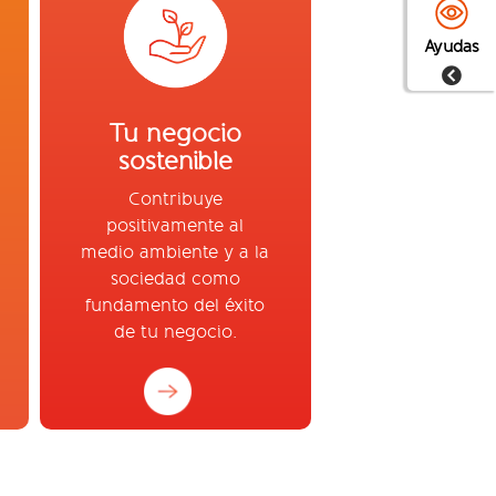
Ayudas
Tu negocio
sostenible
Contribuye
positivamente al
medio ambiente y a la
sociedad como
fundamento del éxito
de tu negocio.