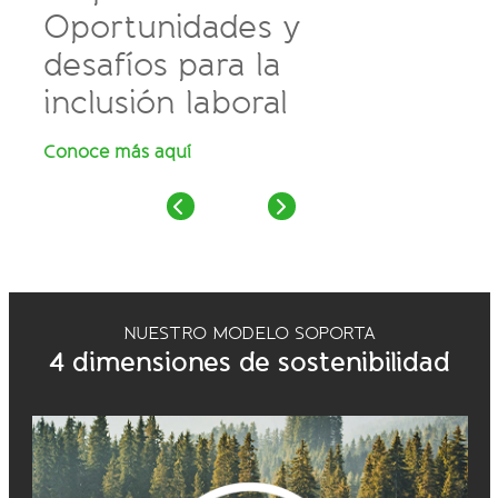
Oportunidades y
la
desafíos para la
inc
inclusión laboral
par
Conoce más aquí
Leer 
NUESTRO MODELO SOPORTA
4 dimensiones de sostenibilidad