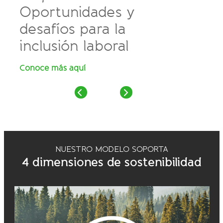
Oportunidades y
la
desafíos para la
inc
inclusión laboral
par
Conoce más aquí
Leer 
NUESTRO MODELO SOPORTA
4 dimensiones de sostenibilidad