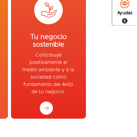
Ayudas
Tu negocio
sostenible
Contribuye
positivamente al
medio ambiente y a la
sociedad como
fundamento del éxito
de tu negocio.