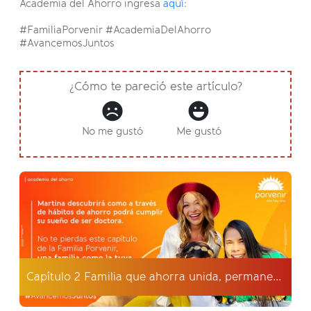
Academia del Ahorro ingresa
aquí
:
#FamiliaPorvenir #AcademiaDelAhorro
#AvancemosJuntos
¿Cómo te pareció este artículo?
No me gustó
Me gustó
Capítulo 2 Familia que ahorra unida, permanece unida