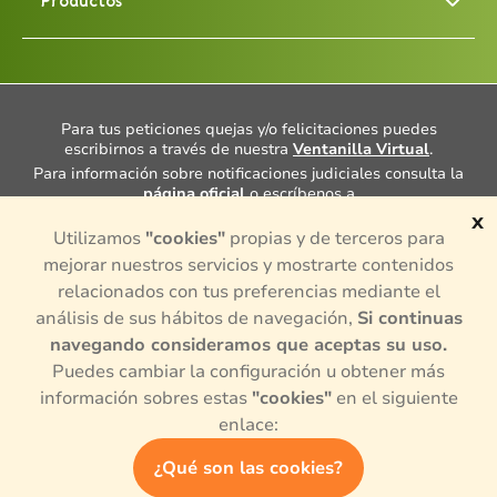
Productos
Para tus peticiones quejas y/o felicitaciones puedes
escribirnos a través de nuestra
Ventanilla Virtual
.
Para información sobre notificaciones judiciales consulta la
página oficial
o escríbenos a
notificacionesjudiciales@porvenir.com.co
.
x
Utilizamos
"cookies"
propias y de terceros para
Cuentas con un Defensor del Consumidor Financiero, Dra.
Ana María Giraldo Rincón, consulta más información
aquí
mejorar nuestros servicios y mostrarte contenidos
¿Tienes alguna queja o denuncia sobre actividades de
relacionados con tus preferencias mediante el
intermediación en el mercado de valores y divisas
análisis de sus hábitos de navegación,
Si continuas
colombiano? para presentar alguna queja puedes hacerlo en
la
página oficial,
o si necesitas más información consúltala
navegando consideramos que aceptas su uso.
aquí.
Puedes cambiar la configuración u obtener más
© 2024, Todos los derechos reservados por Porvenir S.A.
información sobres estas
"cookies"
en el siguiente
enlace:
¿Qué son las cookies?