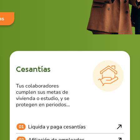
as
Cesantías
Tus colaboradores
cumplen sus metas de
vivienda o estudio, y se
protegen en periodos
cesantes.
Liquida y paga cesantías
01
Afiliación de empleados
02