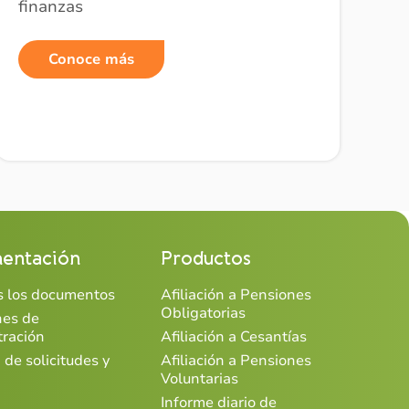
finanzas
Conoce más
entación
Productos
os los documentos
Afiliación a Pensiones
Obligatorias
nes de
tración
Afiliación a Cesantías
 de solicitudes y
Afiliación a Pensiones
Voluntarias
Informe diario de