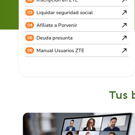
Liquidar seguridad social
03
Afíliate a Porvenir
04
Deuda presunta
05
Manual Usuarios ZTE
06
Tus 