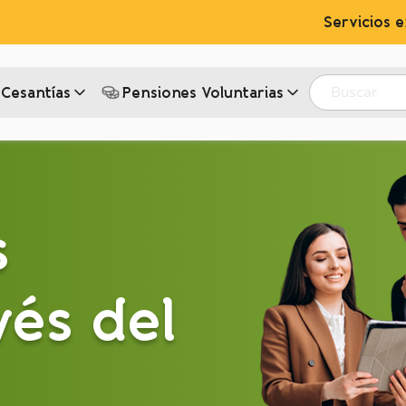
Servicios e
Buscar
Cesantías
Pensiones Voluntarias‎
s
vés del