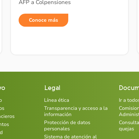
AFP a Colpensiones
Conoce más
vo
Legal
Docum
o
Línea ética
Ir a tod
os
Transparencia y acceso a la
Comisio
información
Adminis
ncieros
Protección de datos
Consulta
ntos
personales
quejas
ad
Sistema de atención al