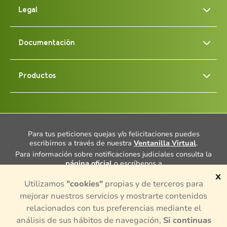
Legal
Documentación
Productos
Para tus peticiones quejas y/o felicitaciones puedes
escribirnos a través de nuestra
Ventanilla Virtual
.
Para información sobre notificaciones judiciales consulta la
página oficial
o escríbenos a
notificacionesjudiciales@porvenir.com.co
.
x
Utilizamos
"cookies"
propias y de terceros para
Cuentas con un Defensor del Consumidor Financiero, Dra.
Ana María Giraldo Rincón, consulta más información
aquí
mejorar nuestros servicios y mostrarte contenidos
¿Tienes alguna queja o denuncia sobre actividades de
relacionados con tus preferencias mediante el
intermediación en el mercado de valores y divisas
análisis de sus hábitos de navegación,
Si continuas
colombiano? para presentar alguna queja puedes hacerlo en