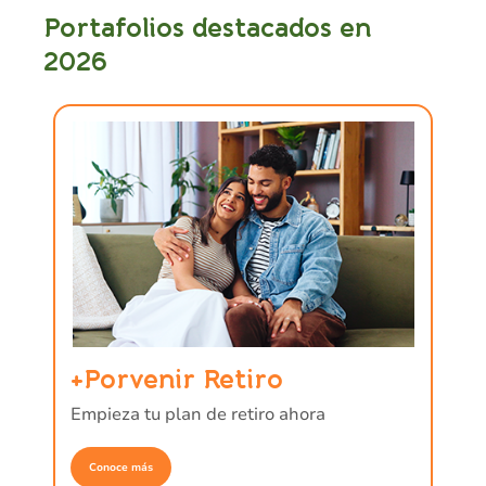
Portafolios destacados en
2026
+Porvenir Retiro
T
Empieza tu plan de retiro ahora
I
Conoce más