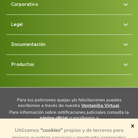
Corporativo
Legal
Documentación
Productos
Para tus peticiones quejas y/o felicitaciones puedes
escribirnos a través de nuestra
Ventanilla Virtual
.
Para información sobre notificaciones judiciales consulta la
página oficial
o escríbenos a
notificacionesjudiciales@porvenir.com.co
.
x
Utilizamos
"cookies"
propias y de terceros para
Cuentas con un Defensor del Consumidor Financiero, Dra.
Ana María Giraldo Rincón, consulta más información
aquí
mejorar nuestros servicios y mostrarte contenidos