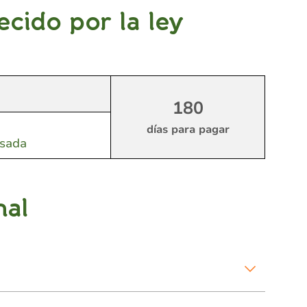
cido por la ley
180
días para pagar
esada
nal