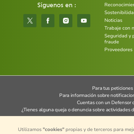
Síguenos en :
Reconocimie
Sostenibilid
Noticias
Trabaje con 
Seguridad y 
fraude
Proveedores
Para tus peticiones
Para información sobre notificacion
Cuentas con un Defensor d
¿Tienes alguna queja o denuncia sobre actividades d
Utilizamos
"cookies"
propias y de terceros para mej