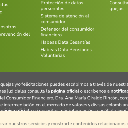
Protección de datos
Consulta
ntos
personales
quejas
ad
Sistema de atención al
consumidor
nosotros
Defensor del consumidor
prevención del
financiero
Habeas Data Cesantías
Habeas Data Pensiones
Voluntarias
 quejas y/o felicitaciones puedes escribirnos a través de nuestr
es judiciales consulta la
página oficial
o escríbenos a
notific
el Consumidor Financiero, Dra. Ana María Giraldo Rincón, co
e intermediación en el mercado de valores y divisas colombia
página oficial,
o si necesitas más información consúltala
aquí.
© 2024, Todos los derechos reservados por Porvenir S.A.
orar nuestros servicios y mostrarte contenidos relacionados 