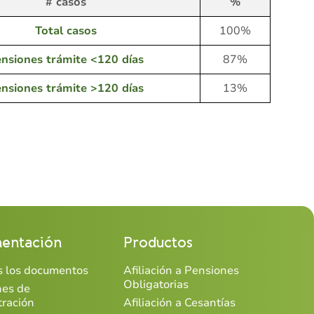
# casos
%
Total casos
100%
nsiones trámite <120 días
87%
nsiones trámite >120 días
13%
entación
Productos
os los documentos
Afiliación a Pensiones
Obligatorias
nes de
tración
Afiliación a Cesantías