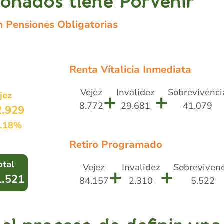
onados tiene Porvenir
 Pensiones Obligatorias
Renta Vítalicia Inmediata
Vejez
Invalidez
Sobrevivenci
+
+
jez
8.772
29.681
41.079
2.929
.18%
Retiro Programado
otal
Vejez
Invalidez
Sobrevivenc
+
+
1.521
84.157
2.310
5.522