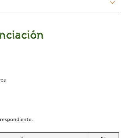
anciación
ros
rrespondiente.