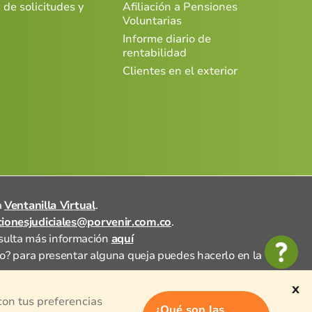
 de solicitudes y
Afiliación a Pensiones
Voluntarias
Informe diario de
rentabilidad
Clientes en el exterior
a
Ventanilla Virtual
.
acionesjudiciales@porvenir.com.co
.
nsulta más información
aquí
no? para presentar alguna queja puedes hacerlo en la
x
con tus preferencias
¿Qué son las