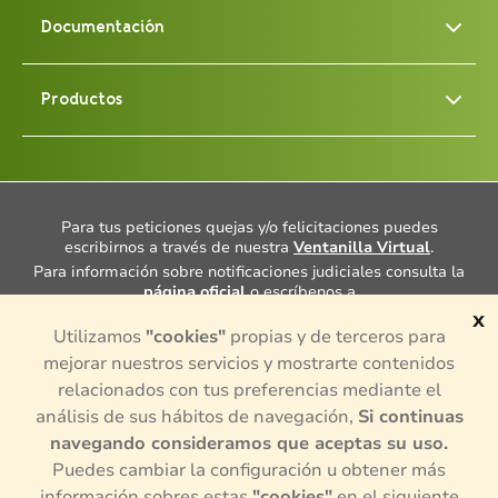
Documentación
Productos
Para tus peticiones quejas y/o felicitaciones puedes
escribirnos a través de nuestra
Ventanilla Virtual
.
Para información sobre notificaciones judiciales consulta la
página oficial
o escríbenos a
notificacionesjudiciales@porvenir.com.co
.
x
Utilizamos
"cookies"
propias y de terceros para
Cuentas con un Defensor del Consumidor Financiero, Dra.
Ana María Giraldo Rincón, consulta más información
aquí
mejorar nuestros servicios y mostrarte contenidos
¿Tienes alguna queja o denuncia sobre actividades de
relacionados con tus preferencias mediante el
intermediación en el mercado de valores y divisas
análisis de sus hábitos de navegación,
Si continuas
colombiano? para presentar alguna queja puedes hacerlo en
la
página oficial,
o si necesitas más información consúltala
navegando consideramos que aceptas su uso.
aquí.
Puedes cambiar la configuración u obtener más
© 2024, Todos los derechos reservados por Porvenir S.A.
información sobres estas
"cookies"
en el siguiente