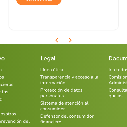
vo
Legal
Docum
o
Línea ética
Ir a tod
os
Transparencia y acceso a la
Comisio
información
Adminis
ncieros
Protección de datos
Consulta
ntos
personales
quejas
ad
Sistema de atención al
consumidor
nosotros
Defensor del consumidor
prevención del
financiero