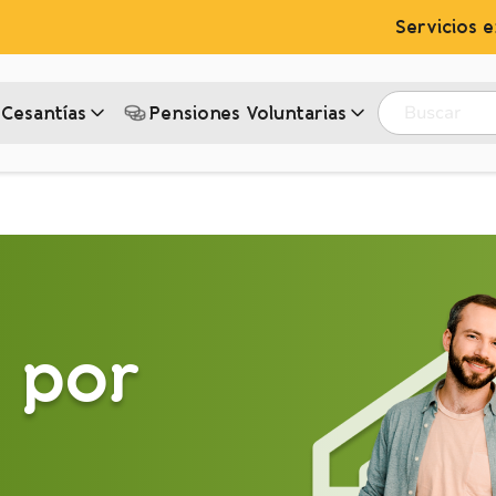
Servicios e
Buscar
Cesantías
Pensiones Voluntarias‎
 por