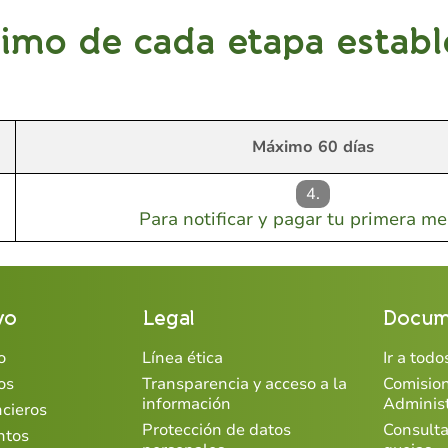
imo de cada etapa estable
Máximo 60 días
4.
Para notificar y pagar tu primera m
vo
Legal
Docum
o
Línea ética
Ir a tod
os
Transparencia y acceso a la
Comisio
información
Adminis
ncieros
Protección de datos
Consulta
ntos