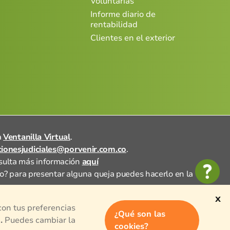
Voluntarias
Informe diario de
rentabilidad
Clientes en el exterior
a
Ventanilla Virtual
.
acionesjudiciales@porvenir.com.co
.
nsulta más información
aquí
no? para presentar alguna queja puedes hacerlo en la
x
con tus preferencias
¿Qué son las
.
Puedes cambiar la
cookies?