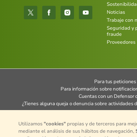
Sostenibilid
Noticias
Trabaje con 
Seguridad y 
fraude
Proveedores
Para tus peticiones
Para información sobre notificacion
Cuentas con un Defensor d
¿Tienes alguna queja o denuncia sobre actividades d
Utilizamos
"cookies"
propias y de terceros para mej
mediante el análisis de sus hábitos de navegación,