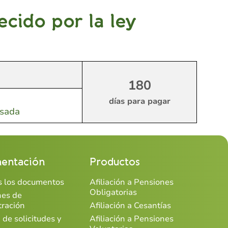
cido por la ley
180
días para pagar
esada
entación
Productos
os los documentos
Afiliación a Pensiones
Obligatorias
nes de
tración
Afiliación a Cesantías
 de solicitudes y
Afiliación a Pensiones