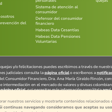
personales
quejas
ad
Sistema de atención al
consumidor
nosotros
Defensor del consumidor
prevención del
financiero
Habeas Data Cesantías
Habeas Data Pensiones
Voluntarias
 quejas y/o felicitaciones puedes escribirnos a través de nuestr
es judiciales consulta la
página oficial
o escríbenos a
notific
el Consumidor Financiero, Dra. Ana María Giraldo Rincón, co
e intermediación en el mercado de valores y divisas colombia
página oficial,
o si necesitas más información consúltala
aquí.
© 2024, Todos los derechos reservados por Porvenir S.A.
orar nuestros servicios y mostrarte contenidos relacionados 
Si continuas navegando consideramos que aceptas su uso