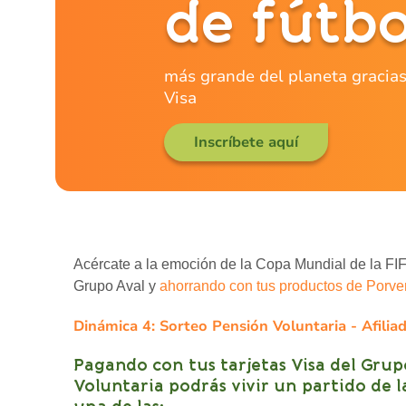
de fútbo
más grande del planeta gracias
Visa
Inscríbete aquí
Acércate a la emoción de la Copa Mundial de la FIF
Grupo Aval y
ahorrando con tus productos de Porven
Dinámica 4: Sorteo Pensión Voluntaria - Afilia
Pagando con tus tarjetas Visa del Grup
Voluntaria podrás vivir un partido de 