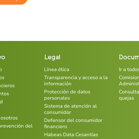
vo
Legal
Docum
o
Línea ética
Ir a tod
os
Transparencia y acceso a la
Comisio
información
Adminis
ncieros
Protección de datos
Consulta
ntos
personales
quejas
ad
Sistema de atención al
consumidor
nosotros
Defensor del consumidor
prevención del
financiero
Habeas Data Cesantías