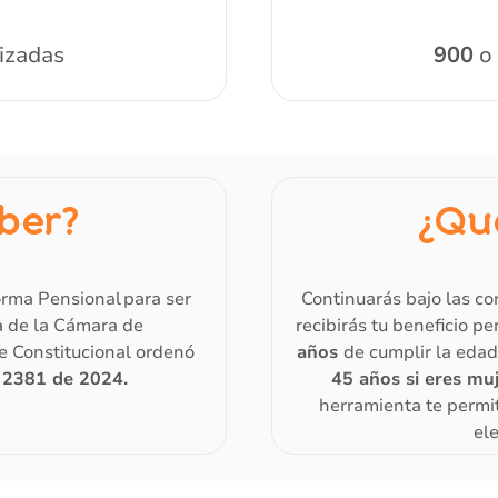
izadas
900
o 
ber?
¿Qu
orma Pensional para ser
Continuarás bajo las co
a de la Cámara de
recibirás tu beneficio p
e Constitucional ordenó
años
de cumplir la eda
 2381 de 2024.
45 años si eres mu
herramienta te permit
el