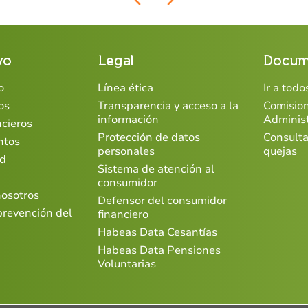
vo
Legal
Docum
o
Línea ética
Ir a tod
os
Transparencia y acceso a la
Comisio
información
Adminis
ncieros
Protección de datos
Consulta
ntos
personales
quejas
ad
Sistema de atención al
consumidor
nosotros
Defensor del consumidor
prevención del
financiero
Habeas Data Cesantías
Habeas Data Pensiones
Voluntarias