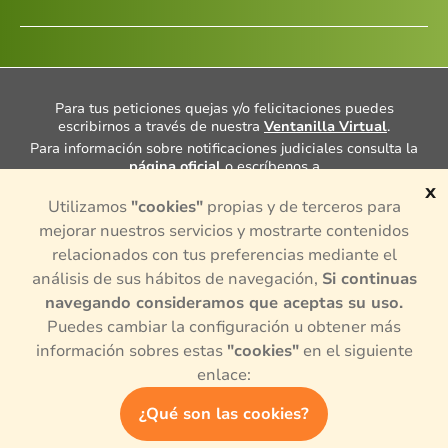
Para tus peticiones quejas y/o felicitaciones puedes
escribirnos a través de nuestra
Ventanilla Virtual
.
Para información sobre notificaciones judiciales consulta la
página oficial
o escríbenos a
notificacionesjudiciales@porvenir.com.co
.
x
Utilizamos
"cookies"
propias y de terceros para
Cuentas con un Defensor del Consumidor Financiero, Dra.
Ana María Giraldo Rincón, consulta más información
aquí
mejorar nuestros servicios y mostrarte contenidos
¿Tienes alguna queja o denuncia sobre actividades de
relacionados con tus preferencias mediante el
intermediación en el mercado de valores y divisas
análisis de sus hábitos de navegación,
Si continuas
colombiano? para presentar alguna queja puedes hacerlo en
la
página oficial,
o si necesitas más información consúltala
navegando consideramos que aceptas su uso.
aquí.
Puedes cambiar la configuración u obtener más
© 2024, Todos los derechos reservados por Porvenir S.A.
información sobres estas
"cookies"
en el siguiente
enlace:
¿Qué son las cookies?