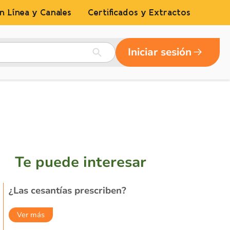
n Línea y Canales
Certificados y Extractos
Iniciar sesión
Te puede interesar
¿Las cesantías prescriben?
Ver más