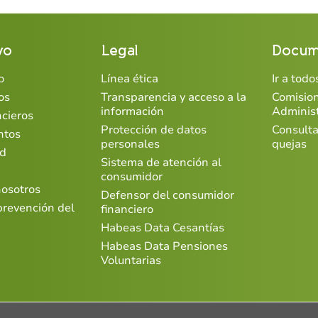
vo
Legal
Docum
o
Línea ética
Ir a tod
os
Transparencia y acceso a la
Comisio
información
Adminis
ncieros
Protección de datos
Consulta
ntos
personales
quejas
ad
Sistema de atención al
consumidor
nosotros
Defensor del consumidor
prevención del
financiero
Habeas Data Cesantías
Habeas Data Pensiones
Voluntarias