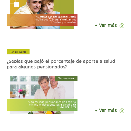
Nuestros canales digitales están
habilitados 7/24 para realizar tus
trámites y consultas
+ Ver más
Ten en cuenta
¿Sabías que bajó el porcentaje de aporte a salud
para algunos pensionados?
Ten en cuenta
Si tu mesada pensional es de 1 salario
mínimo el descuento para salud baja
del 12% al 8%
+ Ver más