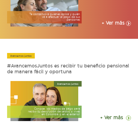
Te contamos a quiénes aplica y quién
va a efectuar el pago de sus
pensiones
+ Ver más
Avancemos juntos
#AvancemosJuntos es recibir tu beneficio pensional
de manera fácil y oportuna
Avancemos juntos
Conoce los medios de pago para
recibir tu devolución de saldos si vives
en Colombia o en el exterior
+ Ver más