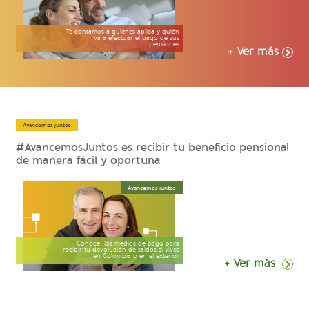
Te contamos a quiénes aplica y quién
va a efectuar el pago de sus
pensiones
+ Ver más
Avancemos juntos
#AvancemosJuntos es recibir tu beneficio pensional
de manera fácil y oportuna
Avancemos juntos
Conoce los medios de pago para
recibir tu devolución de saldos si vives
en Colombia o en el exterior
+ Ver más