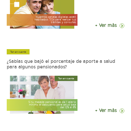
Nuestros canales digitales están
habilitados 7/24 para realizar tus
trámites y consultas
+ Ver más
Ten en cuenta
¿Sabías que bajó el porcentaje de aporte a salud
para algunos pensionados?
Ten en cuenta
Si tu mesada pensional es de 1 salario
mínimo el descuento para salud baja
del 12% al 8%
+ Ver más