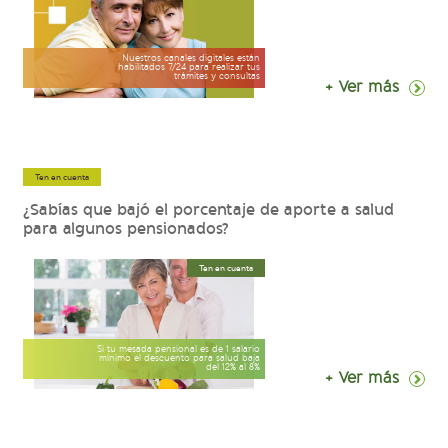
Nuestros canales digitales están
habilitados 7/24 para realizar tus
trámites y consultas
+ Ver más
Ten en cuenta
¿Sabías que bajó el porcentaje de aporte a salud
para algunos pensionados?
Ten en cuenta
Si tu mesada pensional es de 1 salario
mínimo el descuento para salud baja
del 12% al 8%
+ Ver más