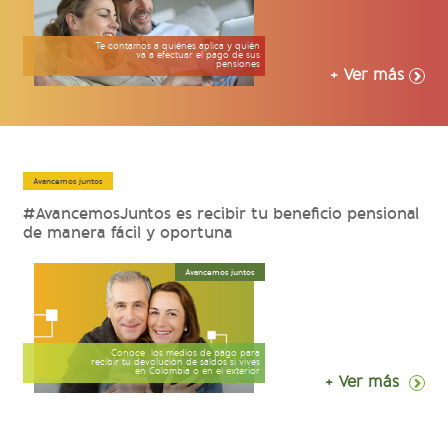
Te contamos a quiénes aplica y quién
va a efectuar el pago de sus
pensiones
+ Ver más
Avancemos juntos
#AvancemosJuntos es recibir tu beneficio pensional
de manera fácil y oportuna
Avancemos juntos
Conoce los medios de pago para
recibir tu devolución de saldos si vives
en Colombia o en el exterior
+ Ver más