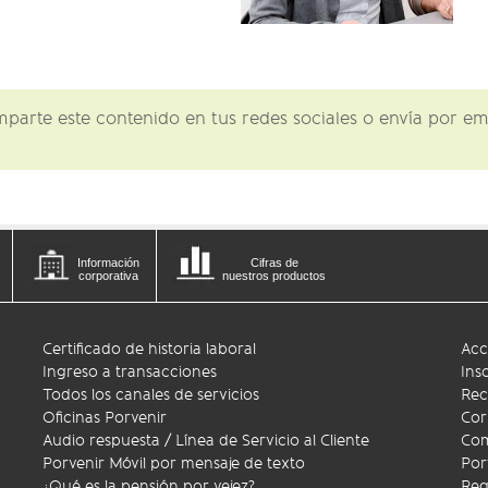
omparte este contenido en tus redes sociales o envía por 
Información
Cifras de
corporativa
nuestros productos
Certificado de historia laboral
Acc
Ingreso a transacciones
Ins
Todos los canales de servicios
Rec
Oficinas Porvenir
Cor
Audio respuesta / Línea de Servicio al Cliente
Com
Porvenir Móvil por mensaje de texto
Por
¿Qué es la pensión por vejez?
Reg