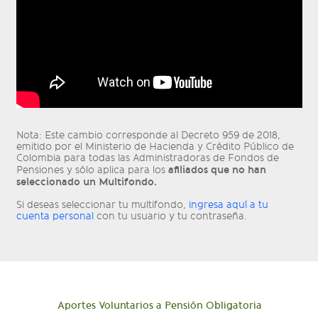
Nota: Este cambio corresponde al Decreto 959 de 2018,
emitido por el Ministerio de Hacienda y Crédito Público de
Colombia para todas las Administradoras de Fondos de
afiliados que no han
Pensiones y sólo aplica para los
seleccionado un Multifondo.
Si deseas seleccionar tu multifondo,
ingresa aquí a tu
cuenta personal
con tu usuario y tu contraseña.
Aportes Voluntarios a Pensión Obligatoria