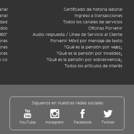
rial
Certificado de historia laboral
rial
Ingreso a transacciones
idad
Todos los canales de servicios
ados
Oficinas Porvenir
360°
Audio respuesta / Línea de Servicio al Cliente
ores
Porvenir Móvil por mensaje de texto
ores
¿Qué es la pensión por vejez?
ores
¿Qué es la pensión por invalidez?
m.co
¿Qué es la pensión por sobrevivencia?
Todos los artículos de interés
Siguenos en nuestras redes sociales:
YouTube
Instagram
Facebook
Twitter