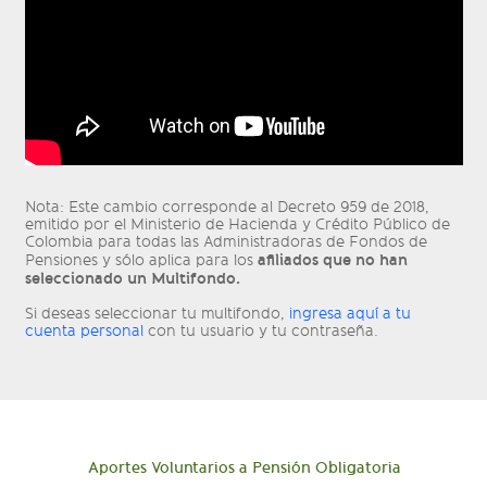
Nota: Este cambio corresponde al Decreto 959 de 2018,
emitido por el Ministerio de Hacienda y Crédito Público de
Colombia para todas las Administradoras de Fondos de
afiliados que no han
Pensiones y sólo aplica para los
seleccionado un Multifondo.
Si deseas seleccionar tu multifondo,
ingresa aquí a tu
cuenta personal
con tu usuario y tu contraseña.
Aportes Voluntarios a Pensión Obligatoria