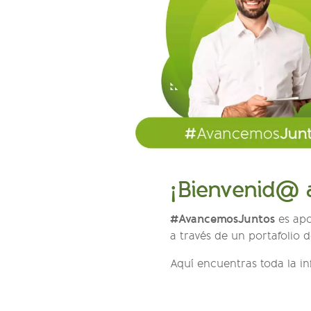
¡Bienvenid@ a
#AvancemosJuntos
es apo
a través de un portafolio 
Aquí encuentras toda la in