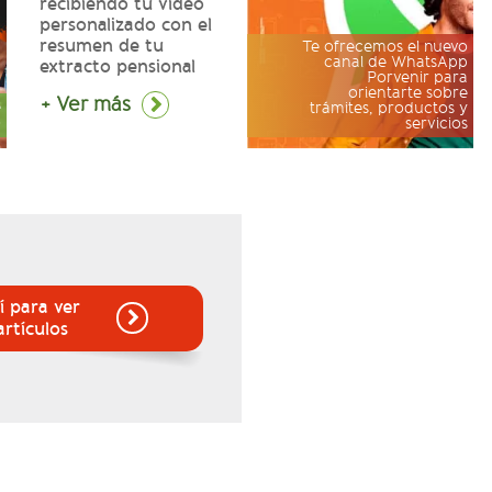
recibiendo tu video
personalizado con el
resumen de tu
Te ofrecemos el nuevo
canal de WhatsApp
extracto pensional
Porvenir para
orientarte sobre
+ Ver más
e
trámites, productos y
o
servicios
í para ver
artículos