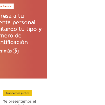
contamos
gresa a tu
enta personal
itando tu tipo y
mero de
ntificación
er más
Avancemos juntos
Te presentamos el