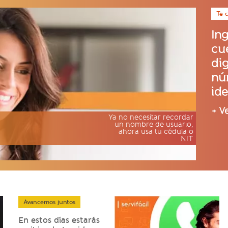
Te 
In
cu
dig
nú
ide
+ V
Ya no necesitar recordar
un nombre de usuario,
ahora usa tu cédula o
NIT
Avancemos juntos
En estos días estarás