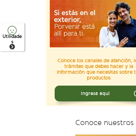
Utilidade
s
Conoce los canales de atención, l
trámites que debes hacer y la
información que necesitas sobre t
productos
Ingresa aquí
Conoce nuestros 