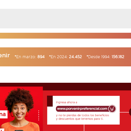
enir
En marzo:
894
En 2024:
24.452
Desde 1994:
156.182