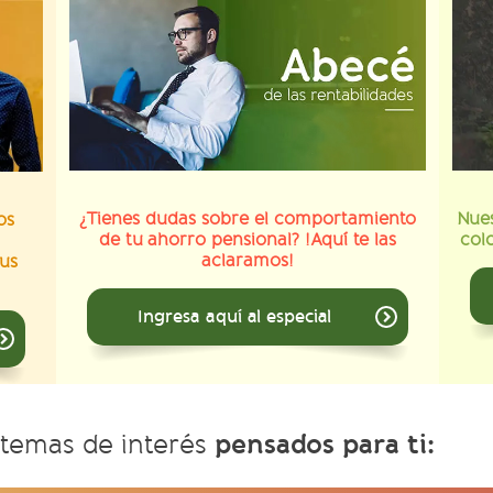
¿Tienes dudas sobre el comportamiento
Nues
os
de tu ahorro pensional? !Aquí te las
col
aclaramos!
us
Ingresa aquí al especial
pensados para ti:
temas de interés