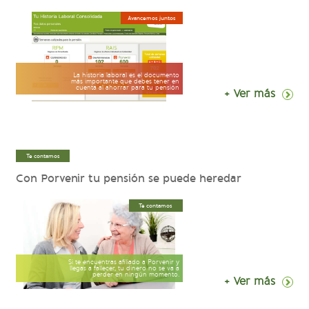
Avancemos juntos
La historia laboral es el documento
más importante que debes tener en
cuenta al ahorrar para tu pensión
+ Ver más
Te contamos
Con Porvenir tu pensión se puede heredar
Te contamos
Si te encuentras afiliado a Porvenir y
llegas a fallecer, tu dinero no se va a
perder en ningún momento.
+ Ver más