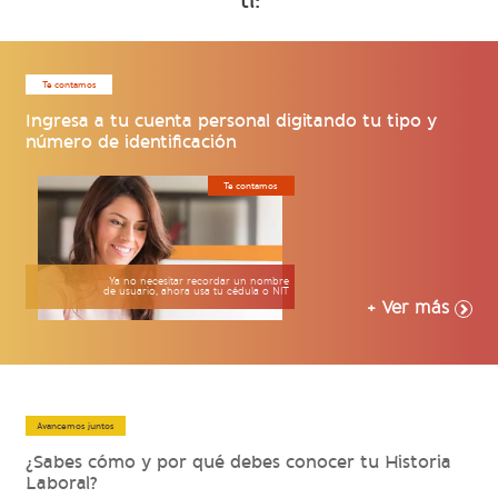
ti:
Te contamos
Ingresa a tu cuenta personal digitando tu tipo y
número de identificación
Te contamos
Ya no necesitar recordar un nombre
de usuario, ahora usa tu cédula o NIT
+ Ver más
Avancemos juntos
¿Sabes cómo y por qué debes conocer tu Historia
Laboral?