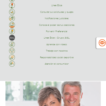
Línea Ética
Consulta tus solicitudes y quejas
Notificaciones judiciales
Conoce el poder de tus decisiones
Porvenir Preferencial
Línea Ética - Grupo AVAL
Aprende con videos
Trabaja con nosotros
Responsabilidad social deportiva
Atención al consumidor