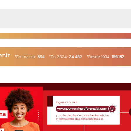
enir
En marzo:
894
En 2024:
24.452
Desde 1994:
156.182