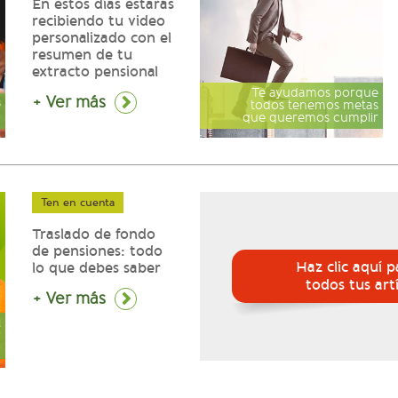
En estos días estarás
recibiendo tu video
personalizado con el
resumen de tu
extracto pensional
Te ayudamos porque
+ Ver más
e
todos tenemos metas
o
que queremos cumplir
Ten en cuenta
Traslado de fondo
de pensiones: todo
Haz clic aquí p
lo que debes saber
todos tus art
+ Ver más
l
r
o