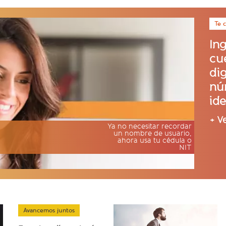
Te 
In
cu
dig
nú
ide
+ V
Ya no necesitar recordar
un nombre de usuario,
ahora usa tu cédula o
NIT
Avancemos juntos