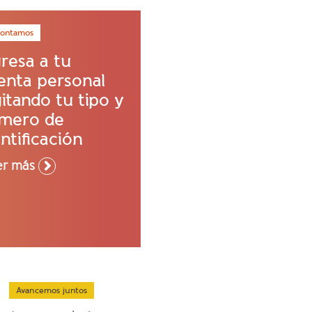
contamos
gresa a tu
enta personal
itando tu tipo y
mero de
ntificación
er más
Avancemos juntos