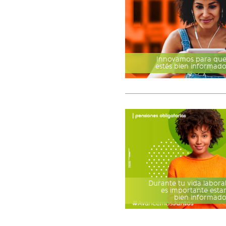
Innovamos para qu
estés bien informad
Durante tu vida labora
es importante esta
bien informad