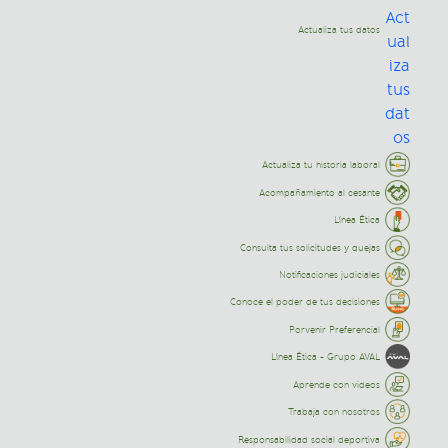
Actualiza tus datos
Actualiza tu historia laboral
Acompañamiento al cesante
Línea Ética
Consulta tus solicitudes y quejas
Notificaciones judiciales
Conoce el poder de tus decisiones
Porvenir Preferencial
Línea Ética - Grupo AVAL
Aprende con videos
Trabaja con nosotros
Responsabilidad social deportiva