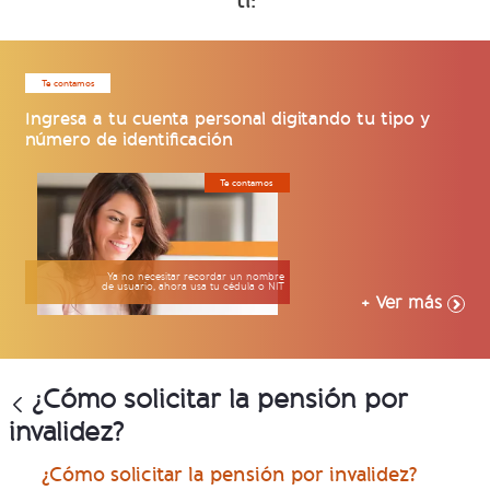
ti:
Te contamos
Ingresa a tu cuenta personal digitando tu tipo y
número de identificación
Te contamos
Ya no necesitar recordar un nombre
de usuario, ahora usa tu cédula o NIT
+ Ver más
¿Cómo solicitar la pensión por
invalidez?
¿Cómo solicitar la pensión por invalidez?