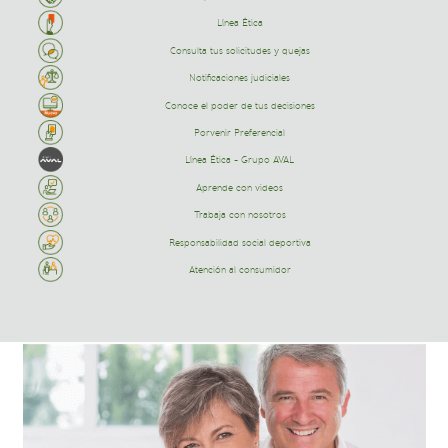
Línea Ética
Consulta tus solicitudes y quejas
Notificaciones judiciales
Conoce el poder de tus decisiones
Porvenir Preferencial
Línea Ética - Grupo AVAL
Aprende con videos
Trabaja con nosotros
Responsabilidad social deportiva
Atención al consumidor