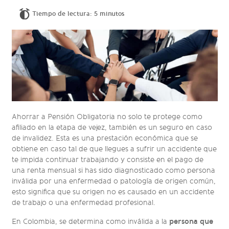
Tiempo de lectura: 5 minutos
Ahorrar a Pensión Obligatoria no solo te protege como
afiliado en la etapa de vejez, también es un seguro en caso
de invalidez. Esta es una prestación económica que se
obtiene en caso tal de que llegues a sufrir un accidente que
te impida continuar trabajando y consiste en el pago de
una renta mensual si has sido diagnosticado como persona
inválida por una enfermedad o patología de origen común,
esto significa que su origen no es causado en un accidente
de trabajo o una enfermedad profesional.
persona que
En Colombia, se determina como inválida a la