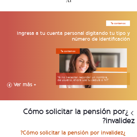
ti:
Te contamos
Ingresa a tu cuenta personal digitando tu tipo y
número de identificación
Te contamos
Ya no necesitar recordar un nombre
de usuario, ahora usa tu cédula o NIT
+ Ver más
¿Cómo solicitar la pensión por
invalidez?
¿Cómo solicitar la pensión por invalidez?