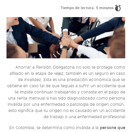
Tiempo de lectura: 5 minutos
Ahorrar a Pensión Obligatoria no solo te protege como
afiliado en la etapa de vejez, también es un seguro en caso
de invalidez. Esta es una prestación económica que se
obtiene en caso tal de que llegues a sufrir un accidente que
te impida continuar trabajando y consiste en el pago de
una renta mensual si has sido diagnosticado como persona
inválida por una enfermedad o patología de origen común,
esto significa que su origen no es causado en un accidente
de trabajo o una enfermedad profesional.
persona que
En Colombia, se determina como inválida a la