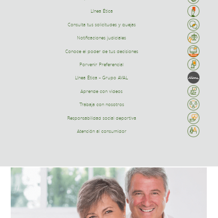
Línea Ética
Consulta tus solicitudes y quejas
Notificaciones judiciales
Conoce el poder de tus decisiones
Porvenir Preferencial
Línea Ética - Grupo AVAL
Aprende con videos
Trabaja con nosotros
Responsabilidad social deportiva
Atención al consumidor