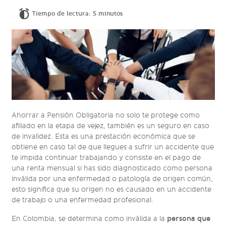
Tiempo de lectura: 5 minutos
Ahorrar a Pensión Obligatoria no solo te protege como
afiliado en la etapa de vejez, también es un seguro en caso
de invalidez. Esta es una prestación económica que se
obtiene en caso tal de que llegues a sufrir un accidente que
te impida continuar trabajando y consiste en el pago de
una renta mensual si has sido diagnosticado como persona
inválida por una enfermedad o patología de origen común,
esto significa que su origen no es causado en un accidente
de trabajo o una enfermedad profesional.
persona que
En Colombia, se determina como inválida a la