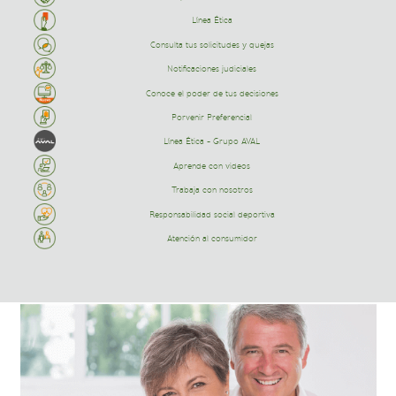
Línea Ética
Consulta tus solicitudes y quejas
Notificaciones judiciales
Conoce el poder de tus decisiones
Porvenir Preferencial
Línea Ética - Grupo AVAL
Aprende con videos
Trabaja con nosotros
Responsabilidad social deportiva
Atención al consumidor